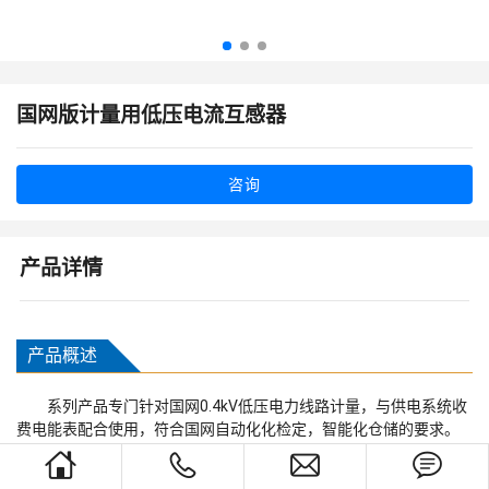
国网版计量用低压电流互感器
咨询
产品详情
产品概述
系列产品专门针对国网0.4kV低压电力线路计量，与供电系统收
费电能表配合使用，符合国网自动化化检定，智能化仓储的要求。
产品采用不饱和树脂浇注一体成型，满足电压绝缘等级要求，二次
house
phone
envelope
chat_bubble_text
接线端子采用透明接线罩罩好后铅封，以防止窃电。产品采用优质